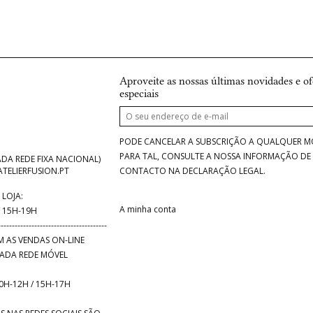
Aproveite as nossas últimas novidades e of
especiais
PODE CANCELAR A SUBSCRIÇÃO A QUALQUER 
PARA TAL, CONSULTE A NOSSA INFORMAÇÃO DE
DA REDE FIXA NACIONAL)
CONTACTO NA DECLARAÇÃO LEGAL.
TELIERFUSION.PT
LOJA:
A minha conta
 15H-19H
---------------------------------------
 AS VENDAS ON-LINE
ADA REDE MÓVEL
0H-12H / 15H-17H