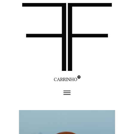
0
CARRINHO